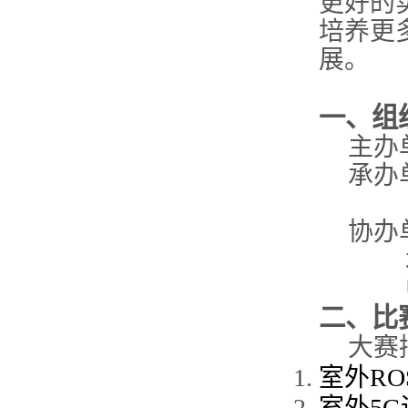
更好的
培养
更
展。
一、组
主办
承办
协办
二
、比
大赛
室外
RO
室外
5G