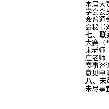
本届大
学会会
会普通
会秘书
七、联
大赛
（
宋
老师
庄老师
赛事咨
意见申
八、未
未尽事