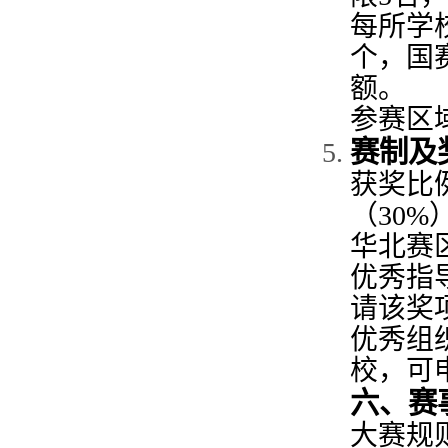
每所学
个，国
额。
参赛区
赛制及
获奖比
（
3
0
%
华北赛
优秀指
请该奖
优秀组
校，可
六、赛
大赛
规