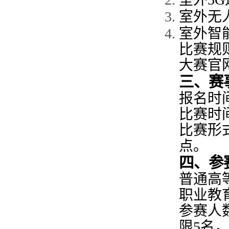
室外无
室外
智
比赛规
大赛官
三
、赛
报名时
比赛
时
比赛形
点。
四、参
普通
高
职业教
参赛
人
限
5
名，