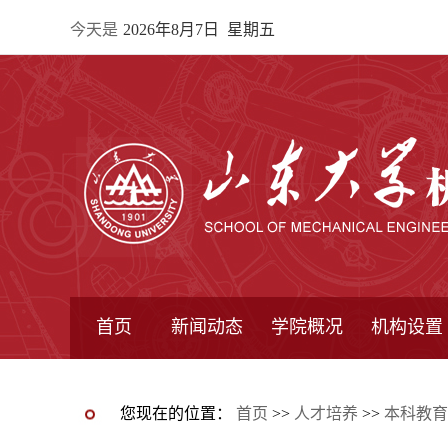
今天是
2026年8月7日 星期五
首页
新闻动态
学院概况
机构设置
通知公告
院所新闻
教学信息
学术动态
学院简报
学院简介
学院领导
办公指南
院长信箱
书记信箱
行政机构
系所设置
研究机构
学术组织
您现在的位置：
首页
>>
人才培养
>>
本科教育