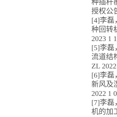
种插杆
授权公
[4]
李磊
种回转
2023 1 
[5]
李磊
流道结
ZL 2022
[6]
李磊
新风及
2022 1 
[7]
李磊
机的加