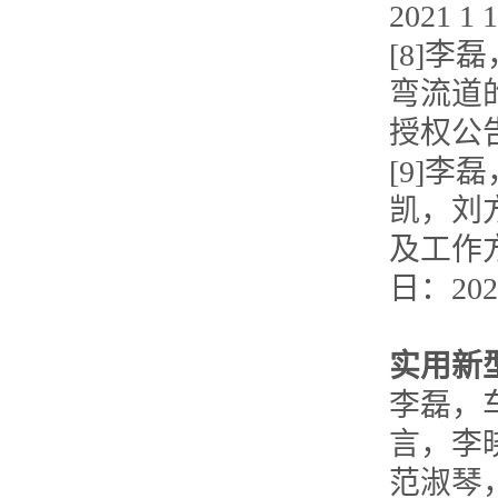
2021 1 
[8]
李磊
弯流道
授权公
[9]
李磊
凯，刘
及工作
日：
202
实用新
李磊，
言，李
范淑琴