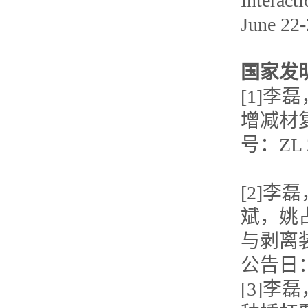
Interact
June 22-
国家发
[1]
李磊
增减材
号：
ZL 
[2]
李磊
斌，姚
与剥离
公告日
[3]
李磊