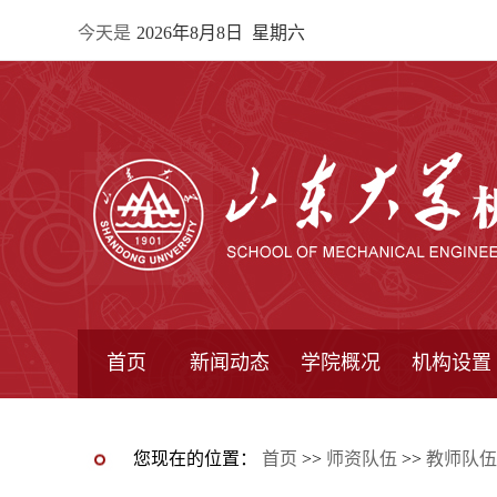
今天是
2026年8月8日 星期六
首页
新闻动态
学院概况
机构设置
通知公告
院所新闻
教学信息
学术动态
学院简报
学院简介
学院领导
办公指南
院长信箱
书记信箱
行政机构
系所设置
研究机构
学术组织
您现在的位置：
首页
>>
师资队伍
>>
教师队伍