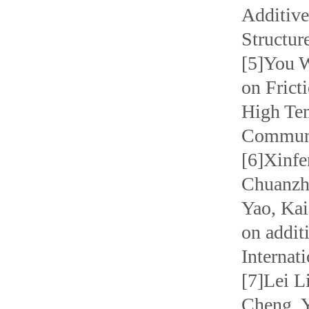
Additive
Structur
[5]You W
on Frict
High Tem
Communi
[6]Xinfe
Chuanzhe
Yao, Kai
on addit
Internat
[7]Lei L
Cheng, Y