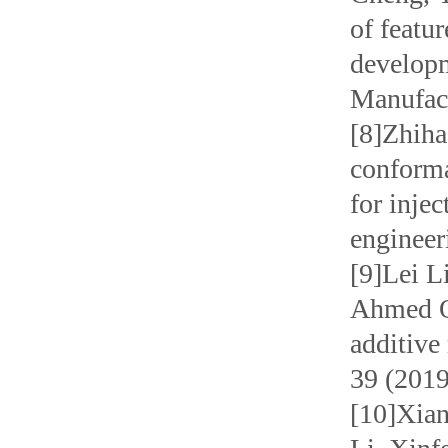
of featu
developm
Manufact
[8]Zhiha
conforma
for inje
engineer
[9]Lei L
Ahmed Qu
additive
39 (2019
[10]Xian