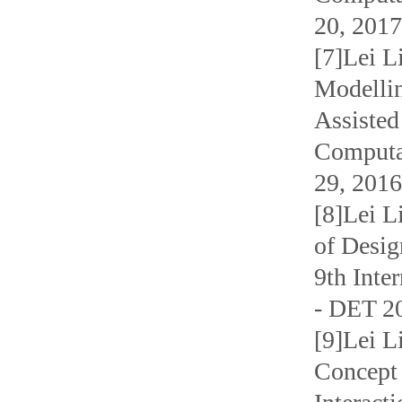
20, 2017
[7]Lei L
Modellin
Assisted
Computat
29, 2016
[8]Lei L
of Desig
9th Inte
- DET 20
[9]Lei L
Concept 