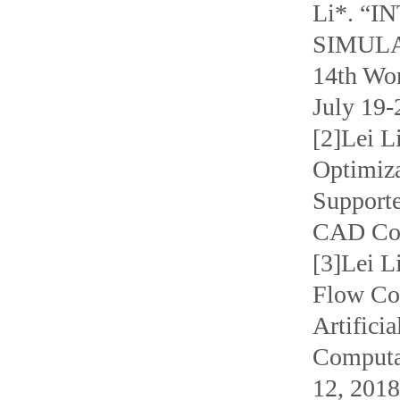
Li*. “
SIMULA
14th Wo
July 19-
[2]Lei L
Optimiza
Supporte
CAD Conf
[3]Lei L
Flow Con
Artifici
Computat
12, 2018