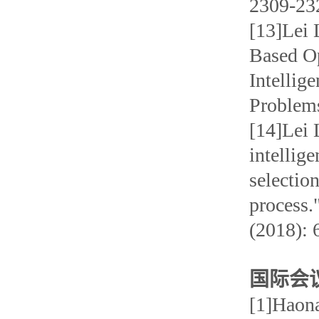
2309-23
[13]Lei 
Based Op
Intellig
Problems
[14]Lei 
intellig
selectio
process.
(2018): 
国际会
[1]Haona