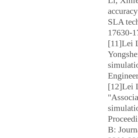
Li, Xinf
accuracy
SLA tech
17630-1
[11]Lei 
Yongshen
simulati
Engineer
[12]Lei 
"Associa
simulati
Proceedi
B: Journ