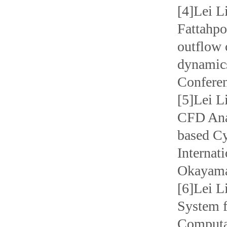
[4]Lei 
Fattahpo
outflow 
dynamics
Conferen
[5]Lei L
CFD Anal
based Cy
Internat
Okayama
[6]Lei L
System f
Computat