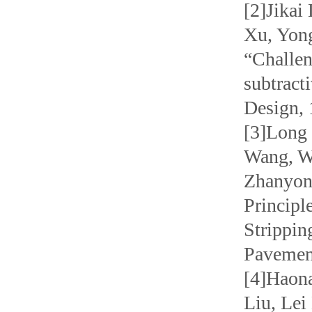
[2]Jikai
Xu, Yon
“Challen
subtract
Design,
[3]Long
Wang, W
Zhanyong
Principl
Strippin
Pavement
[4]Haona
Liu, Lei