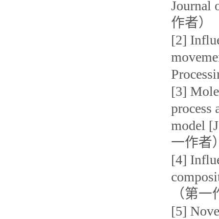
Journal
作者）
[2] Infl
movement
Proces
[3] Mole
process
model [J
一作者
[4] Infl
composit
（第一
[5] Nove