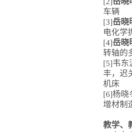
[2]
岳晓
车辆
[3]
岳
晓
电化学
[4]
岳晓
转轴的
[5]
丰，迟
机床
[6]杨
增材制
教学、