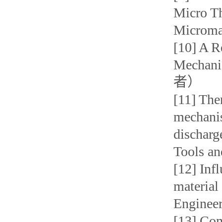
Micro Th
Microm
[10] A R
Mechani
者）
[11] The
mechanis
discharg
Tools a
[12] Inf
material
Engine
[13] Com