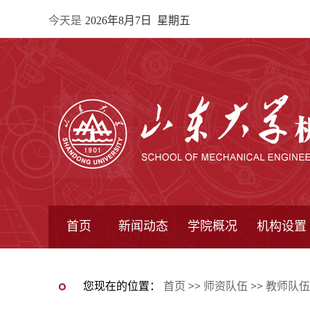
今天是
2026年8月7日 星期五
首页
新闻动态
学院概况
机构设置
通知公告
院所新闻
教学信息
学术动态
学院简报
学院简介
学院领导
办公指南
院长信箱
书记信箱
行政机构
系所设置
研究机构
学术组织
您现在的位置：
首页
>>
师资队伍
>>
教师队伍