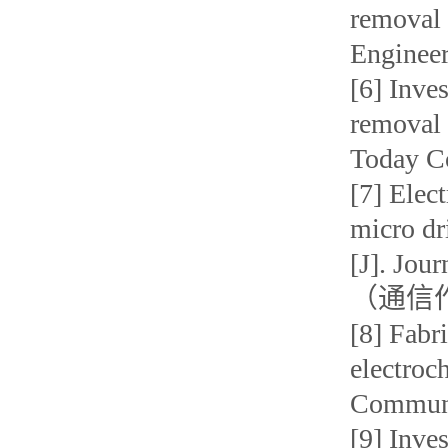
removal 
Engine
[6] Inves
removal 
Today 
[7] Elec
micro dr
[J]. Jou
（通信
[8] Fabr
electroc
Commun
[9] Inve