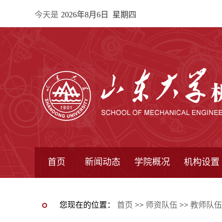
今天是
2026年8月6日 星期四
首页
新闻动态
学院概况
机构设置
通知公告
院所新闻
教学信息
学术动态
学院简报
学院简介
学院领导
办公指南
院长信箱
书记信箱
行政机构
系所设置
研究机构
学术组织
您现在的位置：
首页
>>
师资队伍
>>
教师队伍