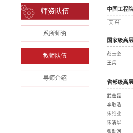
中国工程
师资队伍
艾 兴
系所师资
国家级高
蔡玉奎
教师队伍
王兵
导师介绍
省部级高
武鑫磊
李取浩
宋维业
宋清华
张勤河