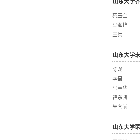
山东大学
蔡玉奎
马海峰
王兵
山东大学
陈龙
李磊
马嵩华
褚东凯
朱向前
山东大学