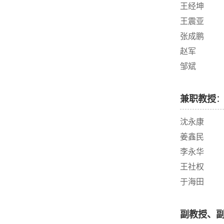
王经坤
王震亚
张成鹏
赵军
邹斌
兼职教授
沈永康
姜鑫民
李永华
王社权
于海田
副教授、