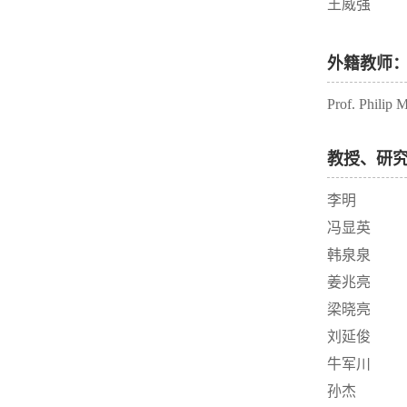
王威强
外籍教师
Prof. Philip
教授、研
李明
冯显英
韩泉泉
姜兆亮
梁晓亮
刘延俊
牛军川
孙杰