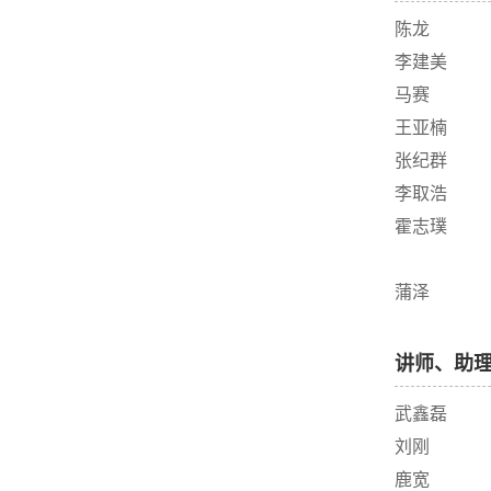
陈龙
李建美
马赛
王亚楠
张纪群
李取浩
霍志璞
蒲泽
讲师、助
武鑫磊
刘刚
鹿宽