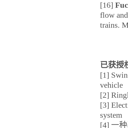
[16]
Fuc
flow and
trains. 
已获授
[1] Swin
vehicle
[2] Ring
[3] Elec
system
[4] 