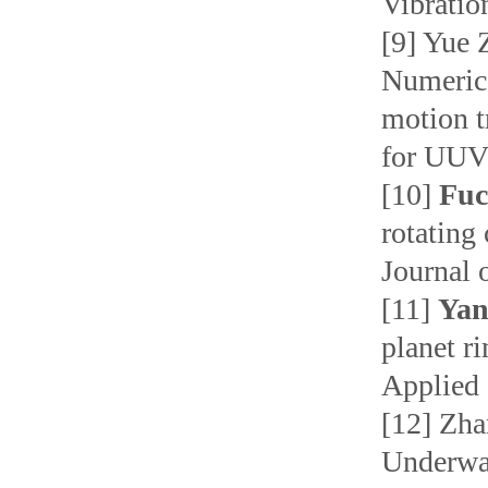
Vibratio
[9] Yue 
Numerica
motion t
for UUVs
[10]
Fuc
rotating 
Journal 
[11]
Yan
planet ri
Applied 
[12] Zh
Underwa