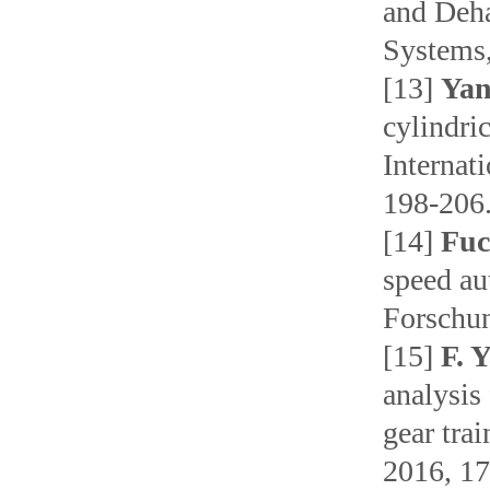
and Deha
Systems,
[13]
Yan
cylindric
Internat
198-206
[14]
Fuc
speed au
Forschun
[15]
F. 
analysis
gear tra
2016, 17