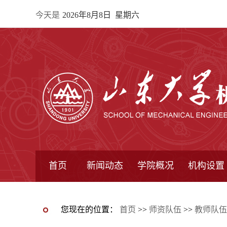
今天是
2026年8月8日 星期六
首页
新闻动态
学院概况
机构设置
通知公告
院所新闻
教学信息
学术动态
学院简报
学院简介
学院领导
办公指南
院长信箱
书记信箱
行政机构
系所设置
研究机构
学术组织
您现在的位置：
首页
>>
师资队伍
>>
教师队伍