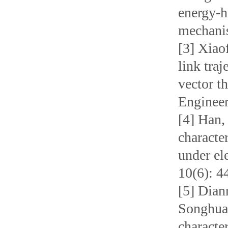
energy-h
mechanis
[3] Xiao
link tra
vector t
Engineer
[4] Han,
character
under el
10(6): 4
[5] Dian
Songhua
character