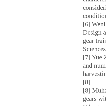
consider
conditio
[6] Wenl
Design a
gear tra
Sciences
[7] Yue
and nume
harvesti
[8]
[8] Muh
gears wi