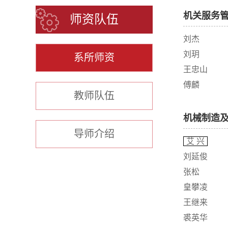
机关服务
师资队伍
刘杰
刘玥
系所师资
王忠山
傅麟
教师队伍
机械制造
导师介绍
艾 兴
刘延俊
张松
皇攀凌
王继来
裘英华