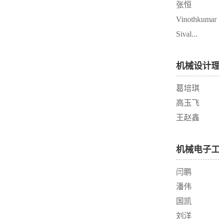
张恒
Vinothkumar
Sival...
机械设计
葛培琪
高玉飞
王赵鑫
机械电子
闫鹏
潘伟
国凯
刘洋