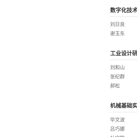
数字化技
刘日良
谢玉东
工业设计
刘和山
张纪群
郝松
机械基础
毕文波
吕巧娜