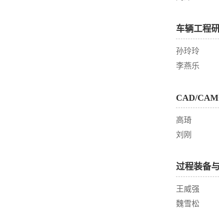
车辆工程
孙玲玲
李燕乐
CAD/CA
高琦
刘刚
过程装备
王威强
魏雪松