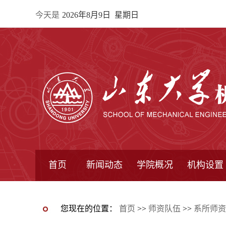
今天是
2026年8月9日 星期日
首页
新闻动态
学院概况
机构设置
通知公告
院所新闻
教学信息
学术动态
学院简报
学院简介
学院领导
办公指南
院长信箱
书记信箱
行政机构
系所设置
研究机构
学术组织
您现在的位置：
首页
>>
师资队伍
>>
系所师资