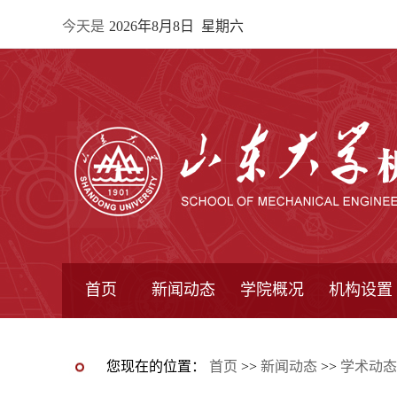
今天是
2026年8月8日 星期六
首页
新闻动态
学院概况
机构设置
通知公告
院所新闻
教学信息
学术动态
学院简报
学院简介
学院领导
办公指南
院长信箱
书记信箱
行政机构
系所设置
研究机构
学术组织
您现在的位置：
首页
>>
新闻动态
>>
学术动态