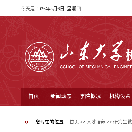
今天是
2026年8月6日 星期四
首页
新闻动态
学院概况
机构设置
通知公告
院所新闻
教学信息
学术动态
学院简报
学院简介
学院领导
办公指南
院长信箱
书记信箱
行政机构
系所设置
研究机构
学术组织
您现在的位置：
首页
>>
人才培养
>>
研究生教